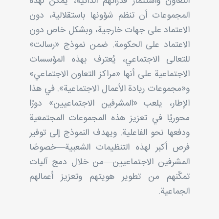
التعاون واستثمار قدراتهم الذاتية، يمكن لهذه
المجموعات أن تنظم شؤونها باستقلالية، دون
الاعتماد على جهات خارجية، وبشكل خاص دون
الاعتماد على الحكومة. ضمن نموذج «رسالت»
للتعالی الاجتماعي، يُعترف بهذه المؤسسات
الاجتماعية على أنها «مراکز التعاون الاجتماعي»
و«مجموعات ريادة الأعمال الاجتماعية». في هذا
الإطار، يلعب «المشرفین الاجتماعیین» دورًا
محوريًا في تعزيز هذه المجموعات المجتمعية
ودفعها نحو الفاعلية. ويهدف النموذج إلى توفير
فرص أكبر لهذه التنظيمات الشعبية—خصوصًا
المشرفین الاجتماعیین—من خلال دمج آليات
تمكّنهم من تطوير هويتهم وتعزيز أعمالهم
الجماعية.