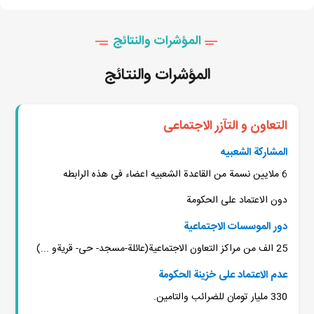
المؤشرات والنتائج
المؤشرات والنتائج
التعاون و التآزر الاجتماعی
المشارکة الشعبیه
6 ملایین نسمة من القاعدة الشعبیه اعضاء فی هذه الرابطه
دون الاعتماد علی الحکومة
دور الموسسات الاجتماعیة
25 الف من مراکز التعاون الاجتماعیة(عائلة-مسجد- حی- قریةو ...)
عدم الاعتماد علی خزینة الحکومة
330 ملیار تومان للضرائب والتامین.