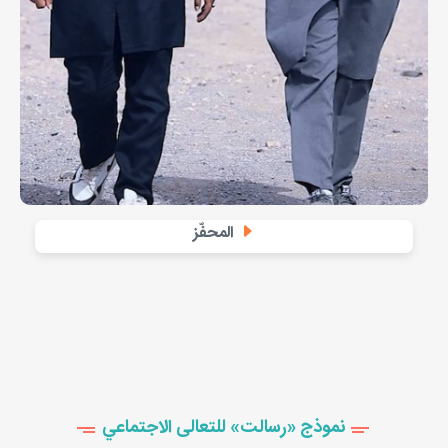
المحفّز
نموذج «رسالت» للتعالی الاجتماعي