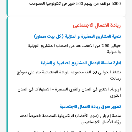
5000 موظف من بینهم 500 خبیر فی تکنولوجیا المعلومات
ریادة الاعمال الاجتماعی
تنمیة المشاریع الصغیرة و المنزلیة (کل بیت مصنع)
حوالی 50% من الاعضاء هم من اصحاب المشاریع الجزئیة
والمنزلیة.
ادارة سلسلة الاعمال للمشاریع الصغیرة و المنزلیة
نشاط الحوالی 50 الف مجموعه للریادة الاجتماعیة بناء علی نموذج
رسالت
اولویة: الانتاج فی المدن والقری الصغیرة – الاستهلاک فی المدن
الکبری
تطویر سوق ریادة الاعمال الاجتماعیة
منصة اِم بازار (سوق الأعضاء) الإلكترونية،المصممة خصيصاً لدعم
روّاد الأعمال الاجتماعيين