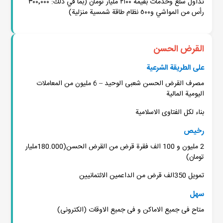
تداول سلع وخدمات بقيمة ٢١٠٠ مليار تومان (بما في ذلك: ٣٠٠٬٠٠٠
رأس من المواشي و٥٠٠ نظام طاقة شمسية منزلية)
القرض الحسن
علی الطریقة الشرعیة
مصرف القرض الحسن شعبی الوحید – 6 ملیون من المعاملات
الیومیة المالیة
بناء لکل الفتاوی الاسلامیة
رخیص
2 ملیون و 100 الف فقرة قرض من القرض الحسن(180.000ملیار
تومان)
تمویل 350الف قرض من الداعمین الائتمانیین
سهل
متاح فی جمیع الاماکن و فی جمیع الاوقات (الکترونی)