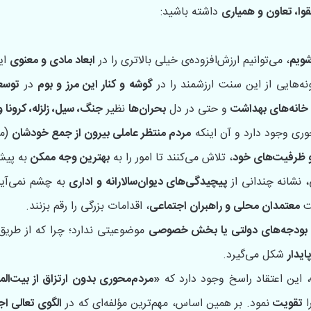
تقوا، تعاون و همیاری
داشته باشید:
شویم
، می‌توانیم ارزش‌افزوده‌ی خیلی بالاتری را در
ابعاد مادی و معنوی
ای
نه‌هایی از این سنت ارزشمند را در
گوشه‌ و کنار این مرز و بوم
در
توسعه
خانه‌های بهداشت
و حتی در دل
بحران‌ها
نظیر
جنگ، سیل، زلزله، کرونا 
ری وجود دارد و آن اینکه
مردم منتظر عاملی بیرون از جمع خودشان
(مث
 و ظرفیت‌های خود
، تلاش می‌کنند تا امور را به
بهترین وجه ممکن
به پیش 
، نشانه چندانی از
پیچیدگی‌های دیوان‌سالارانه و اداری
به چشم نمی‌آید
ت
معتمدان محلی و راهبران اجتماعی
، اقدامات بزرگی را رقم بزنند.
ه بودجه‌های دولتی یا بخش خصوصی
موضوعیتی ندارد؛ چرا که از طری
ایدار
شکل می‌گیرد.
، این اعتقاد راسخ وجود دارد که
«مردم‌محوری بدون ارتزاق از بیت‌الم
ا
تقویت
نمود. بر همین اساس، مهم‌ترین مؤلفه‌ای که در
الگوی تعالی ا