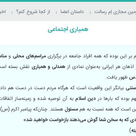
ین مجازی اِم‌ رسالت
داستان اعضا
از کجا شروع کنم؟
اخبا
همیاری اجتماعی
م بر این بوده که همه افراد جامعه در برگزاری
مراسم‌های محلی
و
منا
اذهان هر ایرانی به‌عنوان نمادی از
همدلی و همیاری
نقش بسته است.
دس
ظهور یافت.
سنتی
بیانگر این واقعیت است که هرگاه مردم دست در دست هم دادند
م بوده که بارها در
دین اسلام
به آن توصیه شده و زمینه‌ساز اتفاقات
این است که همه نسبت به هم
مسئول
هستند. چنان‌که پیامبر اکرم (ص) ف
فرادی که به سخن شما گوش می‌دهند بازخواست خواهید شد»
تِه
)