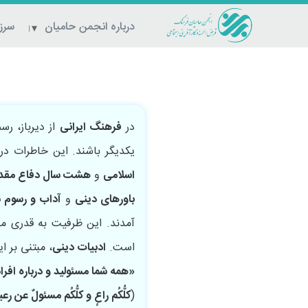
درباره انجمن حامیان
سرزم
در
فرهنگ ایرانی
از دیرباز، رس
یکدیگر باشند. این خاطرات در 
اسلامی
و
هشت سال دفاع مق
باورهای دینی
و
آداب و رسوم 
آمدند. این ظرفیت به قدری مه
است.
ادبیات دینی
، مبتنی بر 
«همه شما مسئولید و درباره ا
(
کلُّکُم راعٍ و کلُّکُم مسئولٌ عن رعی