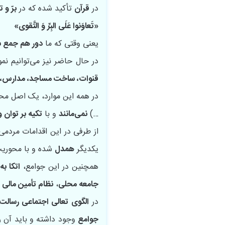
در
قرآن
تأکید شده که در
برّ و 
«تَعاوَنوا عَلَی البِرِّ وَ التَّقوی»
یعنی وقتی که ما
دور هم جمع 
در حال حاضر نیز می‌توانیم نمو
قنوات، ساخت مساجد، مدارس، 
در همه این موارد، یک اصل محو
…)
نمی‌مانند
و با
تکیه بر توان
از طرفی در این اقدامات مردمی
یکدیگر
همدل
شده و با محوری
همچنین در این جوامع،
اتکا ب
جامعه محلی
،
نظام تأمین مالی پ
در
الگوی تعالی اجتماعی رسالت
جوامع
وجود داشته و باید آن ر