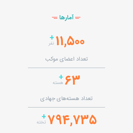
آمارها
+
11,500
نفر
تعداد اعضای موکب
+
63
هسته
تعداد هسته‌‌های جهادی
+
794,735
تخته