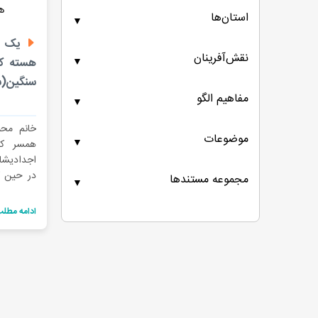
استان‌ها
▼
یک رس
نقش‌آفرینان
▼
هسته کا
سنگین(ش
مفاهیم الگو
▼
موضوعات
▼
همسر کا
اجدادیشا
در حین ک
مجموعه مستندها
▼
آشنا شده‌
دامداری
ادامه مطل
مختلف دی
می‌کنند. 