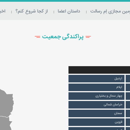
ین مجازی اِم‌ رسالت
داستان اعضا
از کجا شروع کنم؟
اخبا
پراکندگی جمعیت
اردبیل
ایلام
چهار محال و بختیاری
خراسان شمالی
سمنان
قزوین