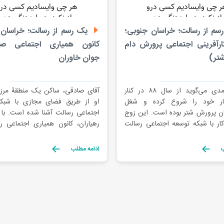
م از رسالت؛ خراسان جنوبی؛
یک رسم از رسالت؛ خراسان 
رآفرینی اجتماعی پرورش دام
کانون همیاری اجتماعی صاح
تر)
جوان خاوران
خانم محمدی می‌گوید از سال ۸۸ در کنار
آقای صادقی، ساکن یک منطقه‌ٔ مر
ر خود را شروع کرده و شغل
او از طریق فضای مجازی با شبکه‌ٔ 
ن پرورش شتر بوده است. این زوج
اجتماعی رسالت آشنا شده است. با ر
ار با شبکه توسعه اجتماعی رسالت
رهیاران، کانون همیاری اجتماعی را
اند. پس از این آشنایی، مشغول به
مردم شکل داده و راهبری می‌کند که
 نیمه‌صنعتی شده و محصولات
ایجاد ۱۴ هسته‌ٔ کار و زندگی از
ب
ادامه مطلب
گری علاوه بر گوشت دام تولید
سمت دیگر، زمینه‌ٔ پرداخت و
نتیجه این اقدامات […]
قرض‌الحسنه را فراهم […]