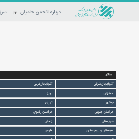
درباره انجمن حامیان
سرزم
استانها
آذربایجان‌شرقی
آذربایجان‌غربی
اصفهان
البرز
بوشهر
تهران
خراسان جنوبی
خراسان رضوی
خوزستان
زنجان
سیستان و بلوچستان
فارس