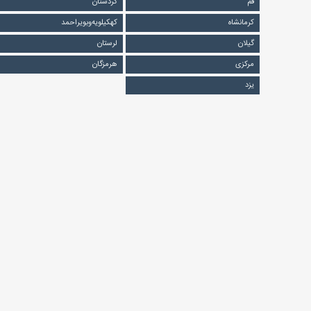
قم
کردستان
کرمانشاه
کهکیلویه‌و‌بویراحمد
گیلان
لرستان
مرکزی
هرمزگان
یزد