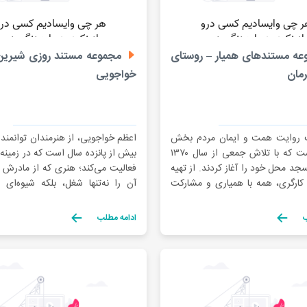
ه مستندهای همیار – روستای
مجموعه مستند روزی شیرین
مان
خواجویی
 روایت همت و ایمان مردم بخش
اعظم خواجویی، از هنرمندان توانمند 
چترود است که با تلاش جمعی از سال ۱۳۷۰
بیش از پانزده سال است که در زمینه گ
 محل خود را آغاز کردند. از تهیه
فعالیت می‌کند؛ هنری که از مادرش 
 کارگری، همه با همیاری و مشارکت
آن را نه‌تنها شغل، بلکه شیوه‌ای 
جام شد. امروز این مسجد به برکت
می‌داند. او می‌گوید: «گلیم فقط ن
لی، به مرکز برگزاری نماز، زیارت
نیست، زندگی‌ای است که با دستان
ب
ادامه مطلب
مراسم مذهبی در منطقه […]
می‌زنیم». او و دیگر بافندگان روستا 
انجمن […]