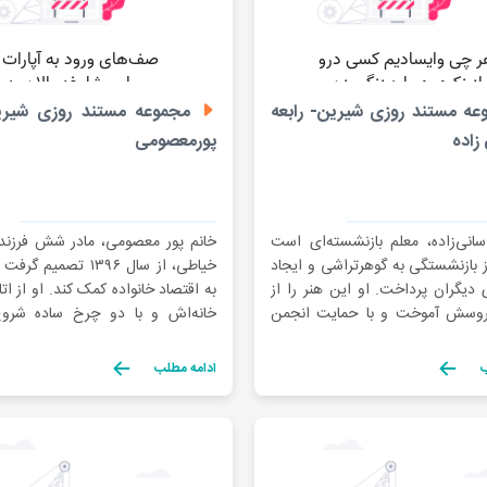
ه مستند روزی شیرین- رابعه
مجموعه مستند روزی شیری
زاده
پورمعصومی
سانی‌زاده، معلم بازنشسته‌ای است
خانم پور معصومی، مادر شش‌ فرزند
 بازنشستگی به گوهرتراشی و ایجاد
خیاطی، از سال ۱۳۹۶ تصمیم
دیگران پرداخت. او این هنر را از
به اقتصاد خانواده کمک کند. او از ا
روسش آموخت و با حمایت انجمن
خانه‌اش و با دو چرخ ساده شرو
آموزشگاه خود را تجهیز کرد. در
به‌تدریج با پشتکار و حمایت انجمن
هش علاوه بر مهارت‌های عملی،
کارگاه خیاطی خود را توسعه داد
ب
ادامه مطلب
 را به کسب درآمد از هنر خود
کارگاهش با بیش از بیست چرخ فعال 
. او همچنین به توسعه […]