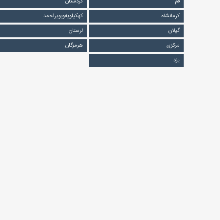
قم
کردستان
کرمانشاه
کهکیلویه‌و‌بویراحمد
گیلان
لرستان
مرکزی
هرمزگان
یزد