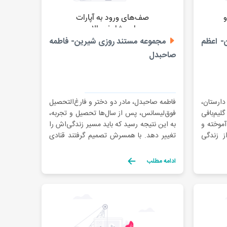
- اعظم
مجموعه مستند روزی شیرین- فاطمه
صاحبدل
دارستان،
فاطمه صاحبدل، مادر دو دختر و فارغ‌التحصیل
لیم‌بافی
فوق‌لیسانس، پس از سال‌ها تحصیل و تجربه،
آموخته و
به این نتیجه رسید که باید مسیر زندگی‌اش را
از زندگی
تغییر دهد. با همسرش تصمیم گرفتند قنادی
خ و رنگ
راه بیندازند، اما به دلیل نداشتن تجربه، با
مان گره
چالش‌هایی مواجه شدند و کارشان شکست
ادامه مطلب
با حمایت
خورد. اما از این شکست درس گرفت و
تصمیم گرفت به […]