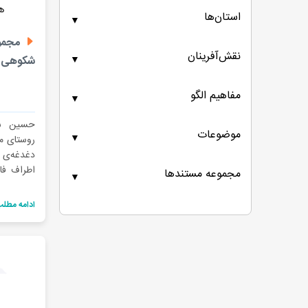
استان‌ها
▼
مجموع
نقش‌آفرینان
▼
شکوهی
مفاهیم الگو
▼
حسین شک
موضوعات
▼
روستای م
دغدغه‌ی 
اطراف فا
مجموعه مستندها
▼
رفتن کشاو
اهالی به
ادامه مطل
شغل، مجبو
یزد شده‌اند