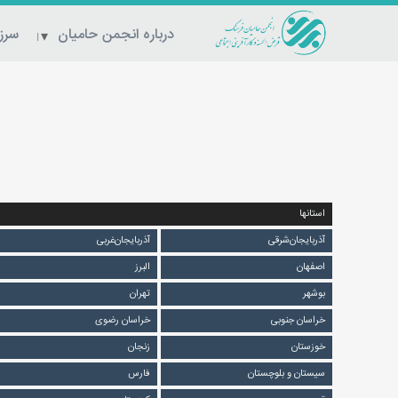
درباره انجمن حامیان
سرزم
استانها
آذربایجان‌شرقی
آذربایجان‌غربی
اصفهان
البرز
بوشهر
تهران
خراسان جنوبی
خراسان رضوی
خوزستان
زنجان
سیستان و بلوچستان
فارس