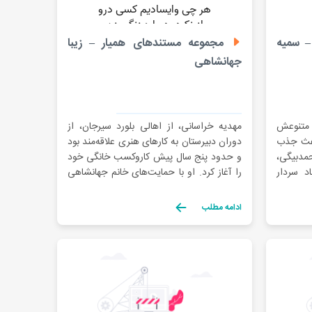
– سمیه
مجموعه مستندهای همیار – زیبا
جهانشاهی
 متنوعش
مهدیه خراسانی، از اهالی بلورد سیرجان، از
اعث جذب
دوران دبیرستان به کارهای هنری علاقه‌مند بود
دبیگی،
و حدود پنج سال پیش کاروکسب خانگی خود
اد سردار
را آغاز کرد. او با حمایت‌های خانم جهانشاهی
ر روستا
در زمینه نمددوزی و گلیم‌بافی توانست کارگاه
آن آشنا
خود را راه‌اندازی کند و حالا علاوه بر تولید، به
ادامه مطلب
رسند. او
آموزش هنرجویان نیز مشغول است. مینا
پورعرشلو هم […]