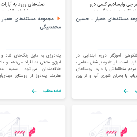
ه مستندهای همیار – حسین
مجموعه مستندهای همیار 
محمدبیگی
وهی آموزگار دوره ابتدایی در
پته‌دوزی به دلیل رنگ‌های شاد و
قرب است. او علاوه بر شغل معلمی،
انرژی مثبتی به افراد می‌دهد و ب
مردم منطقه‌اش را دارد. روستاهای
علاقه‌مندان می‌شود. سمیه محم
ریاب با بحران شوری آب و از بین
هنرمند پته‌دوز از روستای مهدی‌آب
رزی روبه‌رو شده‌اند و بسیاری از
شهرستان رفسنجان، این هنر را د
 دلیل نابودی زمین‌هایشان و نبود
آموزش می‌دهد تا نسل‌های جدید با 
ب
ادامه مطلب
ر به مهاجرت به شهرهای دیگر مانند
شوند و از این طریق به درآمد پایدار ب
. او با […]
به زنان روستا کمک می‌کند […]