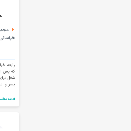
مجموع
خراسانی 
رابعه خرا
که پس از
شغل برای 
پسر و ع
حامیان، 
آموزشگا
ادامه مطل
هنرجوها
وامی‌دارد