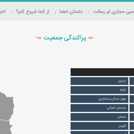
ین مجازی اِم‌ رسالت
داستان اعضا
از کجا شروع کنم؟
اخبا
پراکندگی جمعیت
اردبیل
ایلام
چهار محال و بختیاری
خراسان شمالی
سمنان
قزوین