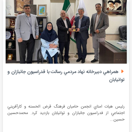
همراهي دبيرخانه نهاد مردمي رسالت با فدراسيون جانبازان و
توانيابان
رئيس هيات امناي انجمن حاميان فرهنگ قرض الحسنه و كارآفريني
اجتماعي از فدراسيون جانبازان و توانيابان بازديد كرد. محمدحسين
حسين...