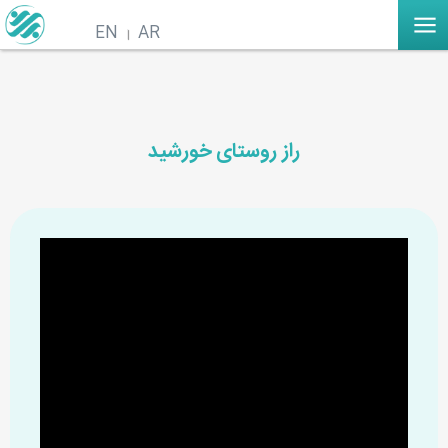
EN
AR
راز روستای خورشید