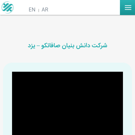
EN
AR
شرکت دانش بنیان صافاتکو – یزد