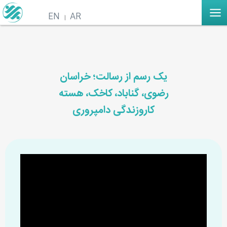
EN
AR
یک رسم از رسالت؛ خراسان
رضوی، گناباد، کاخک، هسته
کاروزندگی دامپروری