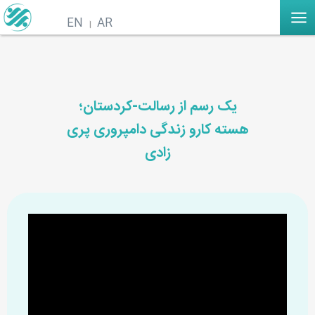
EN
AR
یک رسم از رسالت-کردستان؛
هسته کارو زندگی دامپروری پری
زادی