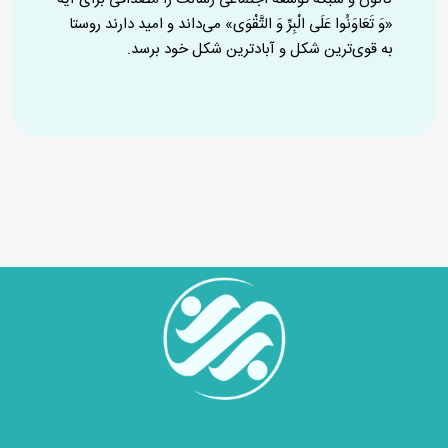
«وَ تَعَاوَنُوا عَلَى الْبِرِّ وَ التَّقْوَى» می‌داند و امید دارند روستا
به قوی‌ترین شکل و آبادترین شکل خود برسد.