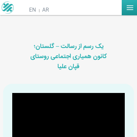
EN
AR
یک رسم از رسالت – گلستان؛
کانون همیاری اجتماعی روستای
قپان علیا